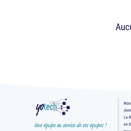
Aucu
Nous
(Ann
La R
Une équipe au service de vos équipes !
en S