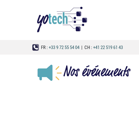
Se rendre au contenu
Nos solutions
FR :
+33 9 72 55 54 04
| CH :
+41 22 519 61 43
Nos événements