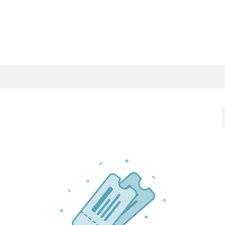
Nos services
Nos clients
A la une !
On Vous Rappel